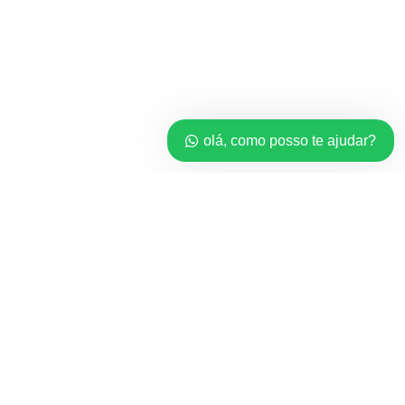
olá, como posso te ajudar?
Home
*Licenças*
Revendedor
Minha conta
Carrinho
Checkout
Balanço do cartão do presente
Order Tracking