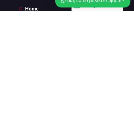
olá, como posso te ajudar?
Português
Home
*Licenças*
Revendedor
Minha conta
Carrinho
Checkout
Balanço do cartão do presente
Order Tracking
Carrinho
Checkout
Acompanhe seu pedido
Subscrição