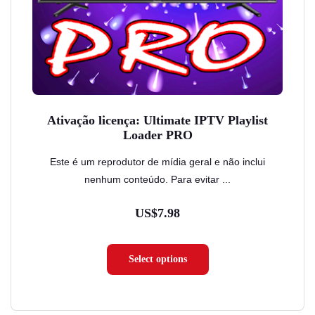
ser
escolhidas
na
página
do
produto
Ativação licença: Ultimate IPTV Playlist
Loader PRO
Este é um reprodutor de mídia geral e não inclui
nenhum conteúdo. Para evitar ...
US$
7.98
Select options