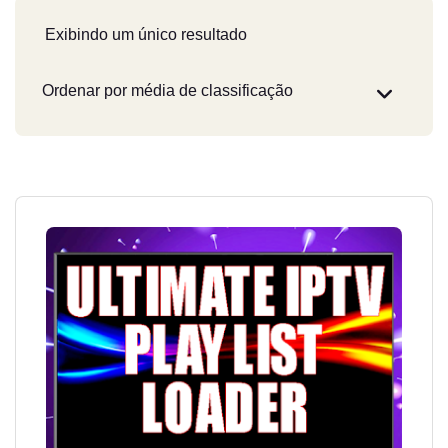
Exibindo um único resultado
Este
produto
tem
várias
variantes.
As
opções
podem