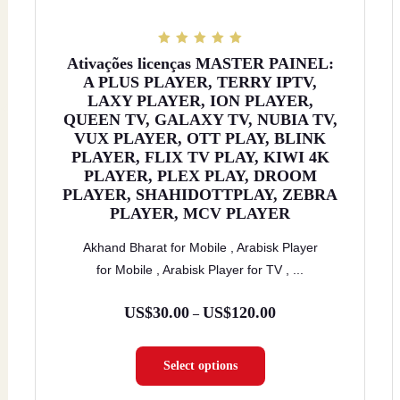
página
do
5
Ativações licenças MASTER PAINEL:
de 5
produto
A PLUS PLAYER, TERRY IPTV,
LAXY PLAYER, ION PLAYER,
QUEEN TV, GALAXY TV, NUBIA TV,
VUX PLAYER, OTT PLAY, BLINK
PLAYER, FLIX TV PLAY, KIWI 4K
PLAYER, PLEX PLAY, DROOM
PLAYER, SHAHIDOTTPLAY, ZEBRA
PLAYER, MCV PLAYER
Akhand Bharat for Mobile , Arabisk Player
for Mobile , Arabisk Player for TV , ...
US$
30.00
US$
120.00
Faixa
–
de
Select options
preço:
US$30.00