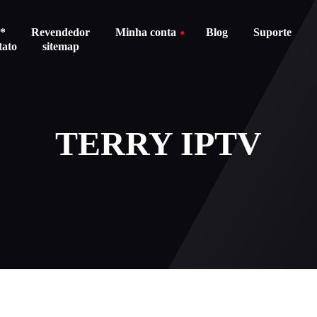
s*
Revendedor
Minha conta
Blog
Suporte
tato
sitemap
About us
Carrinho
TERRY IPTV
Stores
Checkout
Política d
Balanço do cartão do presente
devoluções
Order Tracking
Termos e c
Carrinho
Pagament
Checkout
Politica d