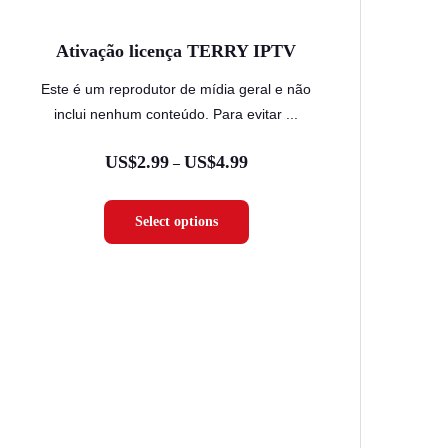
página
Ativação licença TERRY IPTV
do
produto
Este é um reprodutor de mídia geral e não
inclui nenhum conteúdo. Para evitar ...
US$
2.99
US$
4.99
Faixa
–
de
Select options
preço:
US$2.99
através
US$4.99