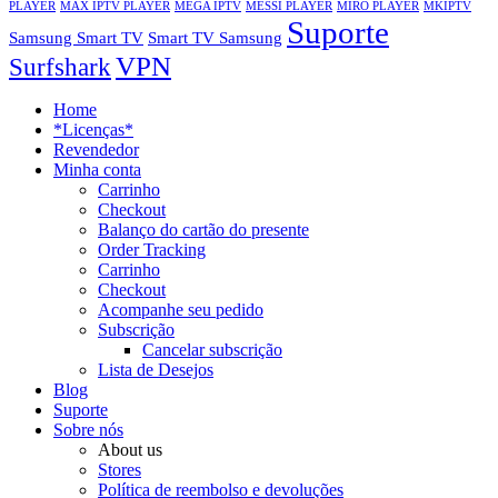
PLAYER
MAX IPTV PLAYER
MEGA IPTV
MESSI PLAYER
MIRO PLAYER
MKIPTV
Suporte
Samsung Smart TV
Smart TV Samsung
VPN
Surfshark
Home
*Licenças*
Revendedor
Minha conta
Carrinho
Checkout
Balanço do cartão do presente
Order Tracking
Carrinho
Checkout
Acompanhe seu pedido
Subscrição
Cancelar subscrição
Lista de Desejos
Blog
Suporte
Sobre nós
About us
Stores
Política de reembolso e devoluções