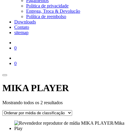
Pagamentos
Politica de privacidade
Entrega, Troca & Devolução
Política de reembolso
Downloads
Contato
sitemap
0
0
MIKA PLAYER
Classificado
Mostrando todos os 2 resultados
por
classificação
média