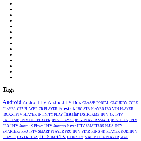
Tags
Android
Android TV
Android TV Box
CLASSE PORTAL
CLOUDDY
CORE
Firestick
PLAYER
CR7 PLAYER
CR PLAYER
IBO STB PLAYER
IBO VPN PLAYER
Instalar
IBOXX IPTV PLAYER
INFINITY PLAY
IPSTREAMZ
IPTV 4K
IPTV
EXTREME
IPTV OTT PLAYER
IPTV PLAYER
IPTV PLAYER SMART
IPTV PLUS
IPTV
PRO
IPTV Smart 4K Player
IPTV Smarters Player
IPTV SMARTERS PLUS
IPTV
SMARTERS PRO
IPTV SMART PLAYER PRO
IPTV STAR
KING 4K PLAYER
KODIIPTV
LG Smart TV
PLAYER
LAZER PLAY
LIONZ TV
MAC MEDIA PLAYER
MAT