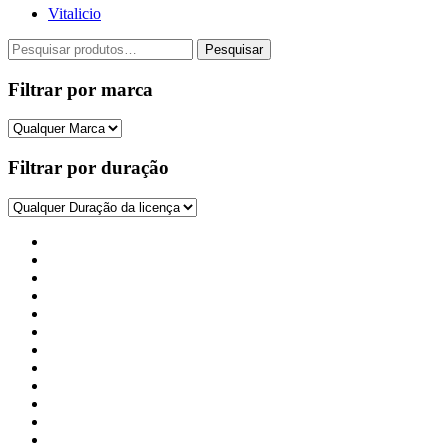
opções
Vitalicio
podem
ser
Pesquisar
Pesquisar
escolhidas
por:
na
Filtrar por marca
página
do
produto
Filtrar por duração