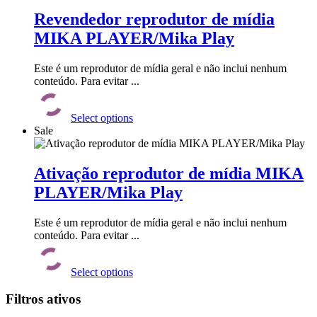
Revendedor reprodutor de mídia
MIKA PLAYER/Mika Play
Este é um reprodutor de mídia geral e não inclui nenhum
conteúdo. Para evitar ...
Este
produto
Select options
tem
Sale
várias
variantes.
As
opções
Ativação reprodutor de mídia MIKA
podem
PLAYER/Mika Play
ser
escolhidas
na
Este é um reprodutor de mídia geral e não inclui nenhum
página
conteúdo. Para evitar ...
do
Este
produto
produto
Select options
tem
várias
Filtros ativos
variantes.
As