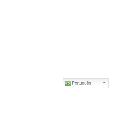
Português
Home
*Licenças*
Revendedor
Minha conta