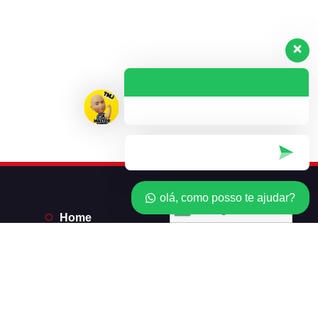
olá, como posso te ajudar?
Português
Home
*Licenças*
Revendedor
Minha conta
Carrinho