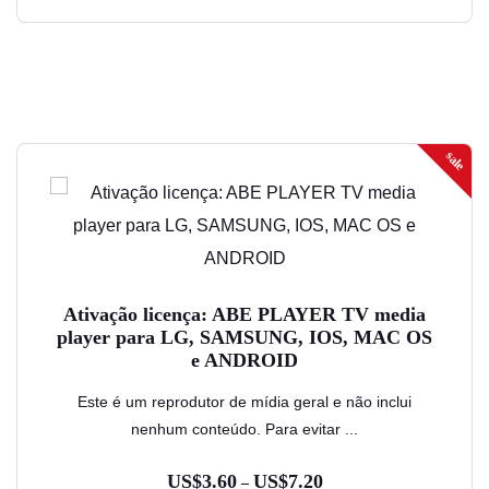
através
do
US$10.80
produto
sale
Este
produto
tem
várias
variantes.
Ativação licença: ABE PLAYER TV media
As
player para LG, SAMSUNG, IOS, MAC OS
opções
e ANDROID
podem
Este é um reprodutor de mídia geral e não inclui
ser
nenhum conteúdo. Para evitar ...
escolhidas
US$
3.60
US$
7.20
Faixa
–
na