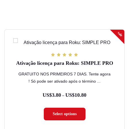
US$8.58
sale
Este
produto
tem
várias
5
Ativação licença para Roku: SIMPLE PRO
de 5
variantes.
GRATUITO NOS PRIMEIROS 7 DIAS. Tente agora
As
! Só pode ser ativado após o término ...
opções
podem
US$
3.80
US$
10.80
Faixa
–
ser
de
escolhidas
preço:
Select options
na
US$3.80
página