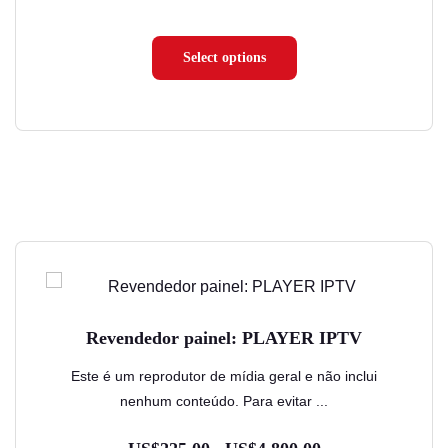
de
página
preço:
do
Select options
US$3.60
produto
através
US$7.20
Este
produto
tem
Revendedor painel: PLAYER IPTV
várias
variantes.
Este é um reprodutor de mídia geral e não inclui
nenhum conteúdo. Para evitar ...
As
opções