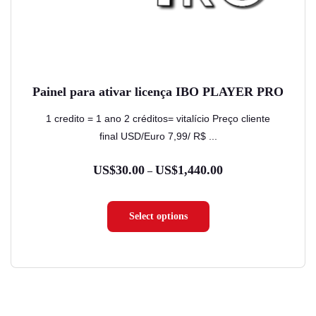
na
página
do
produto
Painel para ativar licença IBO PLAYER PRO
1 credito = 1 ano 2 créditos= vitalício Preço cliente
final USD/Euro 7,99/ R$ ...
US$
30.00
US$
1,440.00
Faixa
–
de
preço:
Select options
US$30.00
através
US$1,440.00