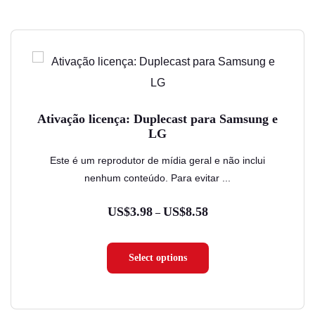
Este
produto
tem
várias
Ativação licença: Duplecast para Samsung e
variantes.
LG
As
Este é um reprodutor de mídia geral e não inclui
opções
nenhum conteúdo. Para evitar ...
podem
ser
US$
3.98
US$
8.58
Faixa
–
escolhidas
de
na
preço:
Select options
página
US$3.98
do
através
produto