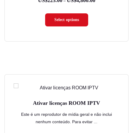
US$
225.00
US$
4,800.00
Faixa
–
podem
de
ser
preço:
Select options
escolhidas
US$225.00
na
através
página
US$4,800.00
do
produto
Este
produto
tem
Ativar licenças ROOM IPTV
várias
variantes.
Este é um reprodutor de mídia geral e não inclui
nenhum conteúdo. Para evitar ...
As
opções