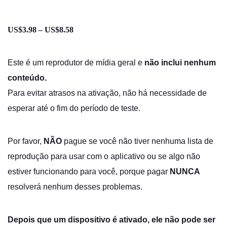
US$
3.98
–
US$
8.58
Faixa
de
preço:
Este é um reprodutor de mídia geral e
não inclui nenhum
US$3.98
conteúdo.
através
Para evitar atrasos na ativação, não há necessidade de
US$8.58
esperar até o fim do período de teste.
Por favor,
NÃO
pague se você não tiver nenhuma lista de
reprodução para usar com o aplicativo ou se algo não
estiver funcionando para você, porque pagar
NUNCA
resolverá nenhum desses problemas.
Depois que um dispositivo é ativado, ele não pode ser