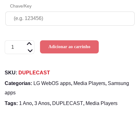
Chave/Key
Ativação
Adicionar ao carrinho
licença:
Duplecast
SKU:
DUPLECAST
para
Samsung
Categorias:
LG WebOS apps
,
Media Players
,
Samsung
e
apps
LG
Tags:
1 Ano
,
3 Anos
,
DUPLECAST
,
Media Players
quantidade