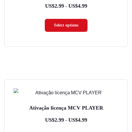
variantes.
US$
2.99
US$
4.99
Faixa
–
As
de
opções
preço:
Select options
podem
US$2.99
ser
através
escolhidas
US$4.99
na
página
do
Este
produto
produto
tem
Ativação licença MCV PLAYER
várias
variantes.
US$
2.99
US$
4.99
Faixa
–
As
de