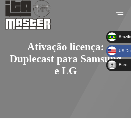
Brazili
Ativação licença:
BRL
US Dol
R$
Duplecast para Samsung
USD
Euro
US$
e LG
EUR
€