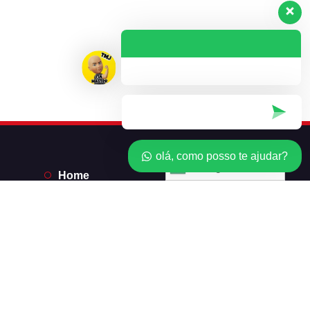
olá, como posso te ajudar?
Português
Home
*Licenças*
Revendedor
Minha conta
Carrinho
Checkout