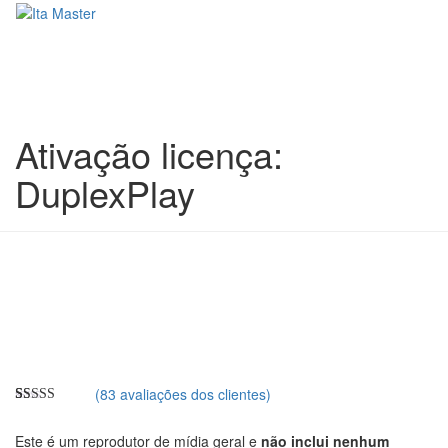
Ativação licença:
DuplexPlay
(
83
avaliações dos clientes)
4.9397590361446
5
83
out of
com
Este é um reprodutor de mídia geral e
não inclui nenhum
base em