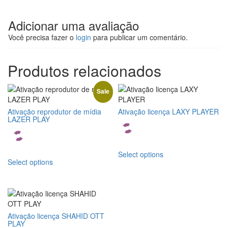
Adicionar uma avaliação
Você precisa fazer o
login
para publicar um comentário.
Produtos relacionados
Sale
Ativação reprodutor de mídia
Ativação licença LAXY PLAYER
LAZER PLAY
Este
Este
Select options
produto
Select options
produto
tem
tem
várias
várias
variantes.
variantes.
As
As
opções
opções
Ativação licença SHAHID OTT
podem
PLAY
podem
ser