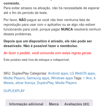
avaliação
conteúdo.
feitas por
Para evitar atrasos na ativação, não há necessidade de esperar
cliente
até o fim do período de teste.
Por favor,
NÃO
pague se você não tiver nenhuma lista de
reprodução para usar com o aplicativo ou se algo não estiver
funcionando para você, porque pagar
NUNCA
resolverá nenhum
desses problemas.
Depois que um dispositivo é ativado, ele não pode ser
desativado. Não é possível fazer o reembolso.
Ao fazer o pedido, você concorda com estas regras gerais.
Este produto está fora de estoque e indisponível.
SKU:
DuplexPlay
Categorias:
Android apps
,
LG WebOS apps
,
Media Players
,
Samsung apps
,
Windows apps
Tags:
1 Ano
,
6
Meses
,
ativar licença
,
DuplexPlay
,
Media Players
DUPLEXPLAY
Informação adicional
Marca
Avaliações (83)