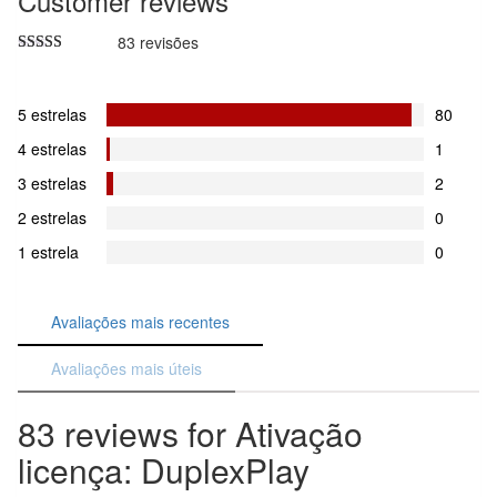
Customer reviews
83 revisões
Classificado
4.9397590361446
de 5
5 estrelas
80
4 estrelas
1
3 estrelas
2
2 estrelas
0
1 estrela
0
Avaliações mais recentes
Avaliações mais úteis
83 reviews for Ativação
licença: DuplexPlay