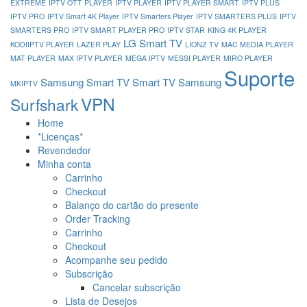
EXTREME
IPTV OTT PLAYER
IPTV PLAYER
IPTV PLAYER SMART
IPTV PLUS
IPTV PRO
IPTV Smart 4K Player
IPTV Smarters Player
IPTV SMARTERS PLUS
IPTV
SMARTERS PRO
IPTV SMART PLAYER PRO
IPTV STAR
KING 4K PLAYER
LG Smart TV
KODIIPTV PLAYER
LAZER PLAY
LIONZ TV
MAC MEDIA PLAYER
MAT PLAYER
MAX IPTV PLAYER
MEGA IPTV
MESSI PLAYER
MIRO PLAYER
Suporte
Samsung Smart TV
Smart TV Samsung
MKIPTV
VPN
Surfshark
Home
*Licenças*
Revendedor
Minha conta
Carrinho
Checkout
Balanço do cartão do presente
Order Tracking
Carrinho
Checkout
Acompanhe seu pedido
Subscrição
Cancelar subscrição
Lista de Desejos