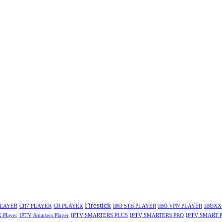
Firestick
PLAYER
CR7 PLAYER
CR PLAYER
IBO STB PLAYER
IBO VPN PLAYER
IBOXX
 Player
IPTV Smarters Player
IPTV SMARTERS PLUS
IPTV SMARTERS PRO
IPTV SMART 