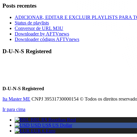
Posts recentes
ADICIONAR, EDITAR E EXCLUIR PLAYLISTS PARA 
Status de playlists
Conversor de URL M3U
Downloader by AFTVnews
Downloader códigos AFTVnews
D-U-N-S Registered
D-U-N-S Registered
Ita Master ME
CNPJ 39531730000154 © Todos os direitos reservado
Ir para cima
BRL R$
Brazilian Real
USD US$
US Dollar
EUR €
Euro