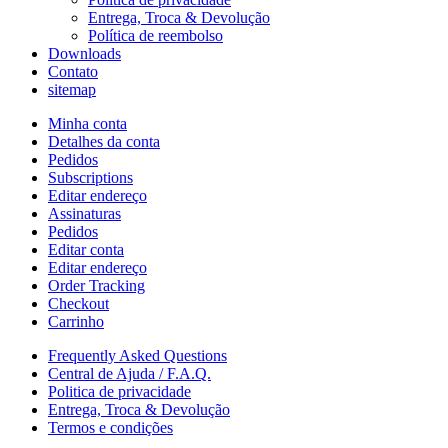
Entrega, Troca & Devolução
Política de reembolso
Downloads
Contato
sitemap
Minha conta
Detalhes da conta
Pedidos
Subscriptions
Editar endereço
Assinaturas
Pedidos
Editar conta
Editar endereço
Order Tracking
Checkout
Carrinho
Frequently Asked Questions
Central de Ajuda / F.A.Q.
Politica de privacidade
Entrega, Troca & Devolução
Termos e condições