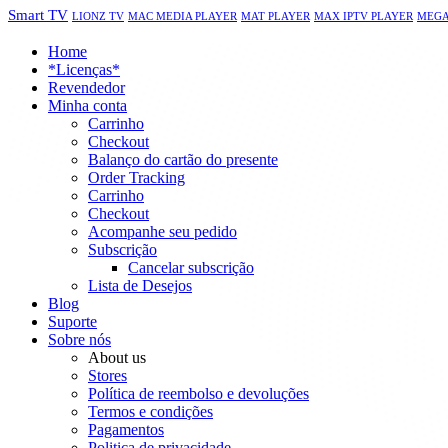
Smart TV
LIONZ TV
MAC MEDIA PLAYER
MAT PLAYER
MAX IPTV PLAYER
MEGA
Home
*Licenças*
Revendedor
Minha conta
Carrinho
Checkout
Balanço do cartão do presente
Order Tracking
Carrinho
Checkout
Acompanhe seu pedido
Subscrição
Cancelar subscrição
Lista de Desejos
Blog
Suporte
Sobre nós
About us
Stores
Política de reembolso e devoluções
Termos e condições
Pagamentos
Politica de privacidade