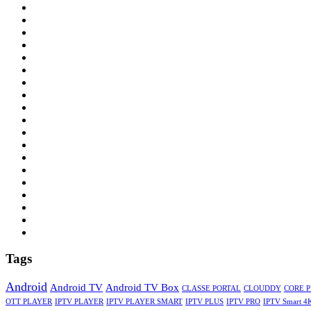
Tags
Android
Android TV
Android TV Box
CLASSE PORTAL
CLOUDDY
CORE 
OTT PLAYER
IPTV PLAYER
IPTV PLAYER SMART
IPTV PLUS
IPTV PRO
IPTV Smart 4K