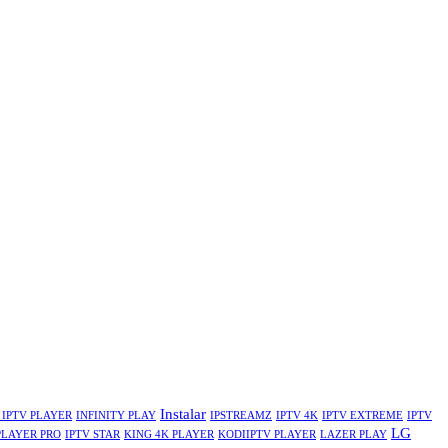
Instalar
 IPTV PLAYER
INFINITY PLAY
IPSTREAMZ
IPTV 4K
IPTV EXTREME
IPTV
LG
PLAYER PRO
IPTV STAR
KING 4K PLAYER
KODIIPTV PLAYER
LAZER PLAY