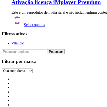
Ativação licença iMplayer Premium
Este é um reprodutor de mídia geral e não inclui nenhum conteúd
Este
produto
Select options
tem
várias
Filtros ativos
variantes.
As
opções
Vitalicio
podem
ser
Pesquisar
Pesquisar
escolhidas
por:
na
Filtrar por marca
página
do
produto