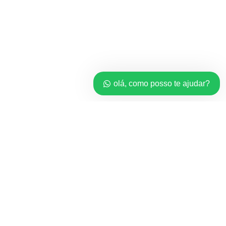
olá, como posso te ajudar?
Home
*Licenças*
Revendedor
Minha conta
Carrinho
Checkout
Balanço do cartão do presente
Order Tracking