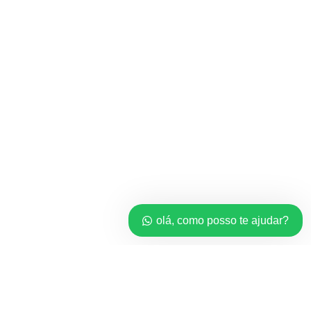
olá, como posso te ajudar?
Home
*Licenças*
Revendedor