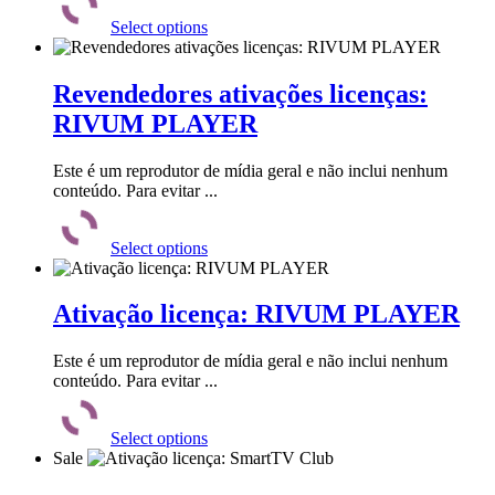
produto
Select options
tem
várias
variantes.
As
Revendedores ativações licenças:
opções
RIVUM PLAYER
podem
ser
escolhidas
Este é um reprodutor de mídia geral e não inclui nenhum
na
conteúdo. Para evitar ...
página
Este
do
produto
produto
Select options
tem
várias
variantes.
As
Ativação licença: RIVUM PLAYER
opções
podem
Este é um reprodutor de mídia geral e não inclui nenhum
ser
conteúdo. Para evitar ...
escolhidas
Este
na
produto
página
Select options
tem
do
Sale
várias
produto
variantes.