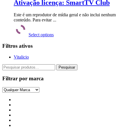
As
Ativação licença: SmartTV Club
opções
podem
Este é um reprodutor de mídia geral e não inclui nenhum
ser
conteúdo. Para evitar ...
escolhidas
Este
na
produto
página
Select options
tem
do
várias
produto
Filtros ativos
variantes.
As
opções
Vitalicio
podem
ser
Pesquisar
Pesquisar
escolhidas
por:
na
Filtrar por marca
página
do
produto