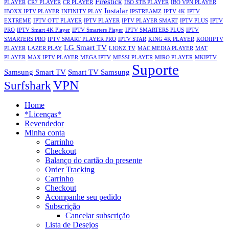
Firestick
PLAYER
CR7 PLAYER
CR PLAYER
IBO STB PLAYER
IBO VPN PLAYER
Instalar
IBOXX IPTV PLAYER
INFINITY PLAY
IPSTREAMZ
IPTV 4K
IPTV
EXTREME
IPTV OTT PLAYER
IPTV PLAYER
IPTV PLAYER SMART
IPTV PLUS
IPTV
PRO
IPTV Smart 4K Player
IPTV Smarters Player
IPTV SMARTERS PLUS
IPTV
SMARTERS PRO
IPTV SMART PLAYER PRO
IPTV STAR
KING 4K PLAYER
KODIIPTV
LG Smart TV
PLAYER
LAZER PLAY
LIONZ TV
MAC MEDIA PLAYER
MAT
PLAYER
MAX IPTV PLAYER
MEGA IPTV
MESSI PLAYER
MIRO PLAYER
MKIPTV
Suporte
Samsung Smart TV
Smart TV Samsung
VPN
Surfshark
Home
*Licenças*
Revendedor
Minha conta
Carrinho
Checkout
Balanço do cartão do presente
Order Tracking
Carrinho
Checkout
Acompanhe seu pedido
Subscrição
Cancelar subscrição
Lista de Desejos