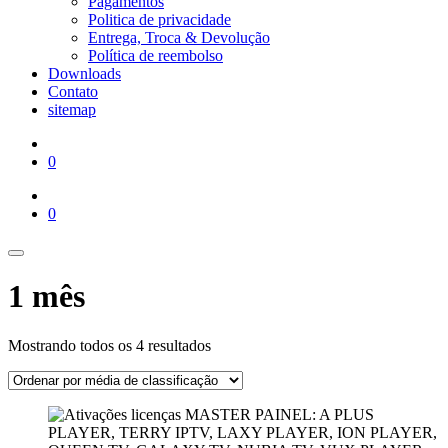
Pagamentos
Politica de privacidade
Entrega, Troca & Devolução
Política de reembolso
Downloads
Contato
sitemap
0
0
1 mês
Classificado
Mostrando todos os 4 resultados
por
classificação
média