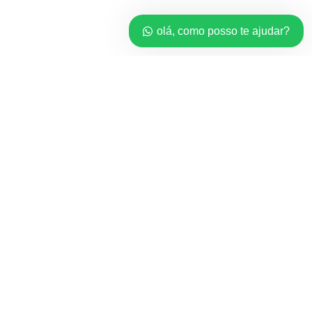
olá, como posso te ajudar?
Home
*Licenças*
Revendedor
Minha conta
Carrinho
Checkout
Balanço do cartão do presente
Order Tracking
Carrinho
Checkout
Acompanhe seu pedido