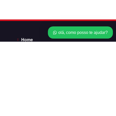
olá, como posso te ajudar?
Home
*Licenças*
Revendedor
Minha conta
Carrinho
Checkout
Balanço do cartão do presente
Order Tracking
Carrinho