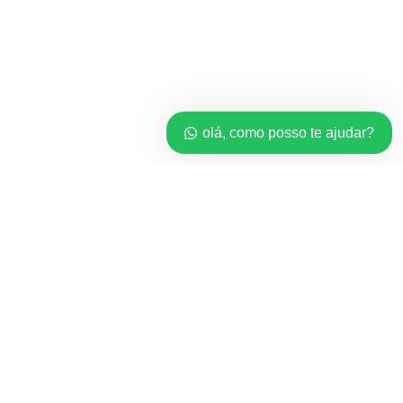
olá, como posso te ajudar?
Home
*Licenças*
Revendedor
Minha conta
Carrinho
Checkout
Balanço do cartão do presente
Order Tracking